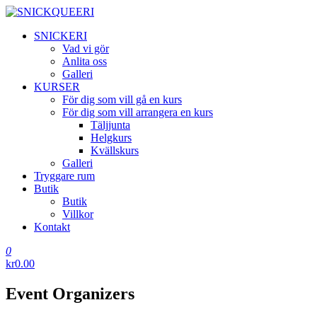
Hoppa
till
SNICKQUEERI
SNICKERI
innehåll
Vad vi gör
Anlita oss
Galleri
KURSER
För dig som vill gå en kurs
För dig som vill arrangera en kurs
Täljjunta
Helgkurs
Kvällskurs
Galleri
Tryggare rum
Butik
Butik
Villkor
Kontakt
0
kr0.00
Event Organizers