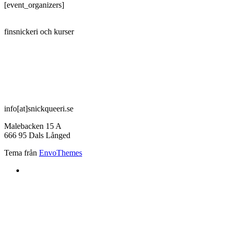
[event_organizers]
SNICKQUEERI
finsnickeri och kurser
info[at]snickqueeri.se
Malebacken 15 A
666 95 Dals Långed
Tema från
EnvoThemes