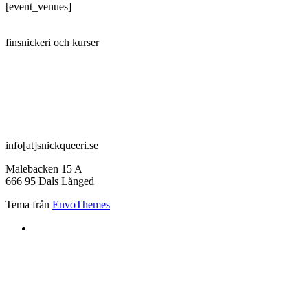
[event_venues]
SNICKQUEERI
finsnickeri och kurser
info[at]snickqueeri.se
Malebacken 15 A
666 95 Dals Långed
Tema från
EnvoThemes