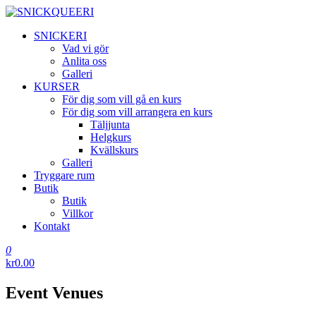
Hoppa
till
SNICKQUEERI
SNICKERI
innehåll
Vad vi gör
Anlita oss
Galleri
KURSER
För dig som vill gå en kurs
För dig som vill arrangera en kurs
Täljjunta
Helgkurs
Kvällskurs
Galleri
Tryggare rum
Butik
Butik
Villkor
Kontakt
0
kr0.00
Event Venues