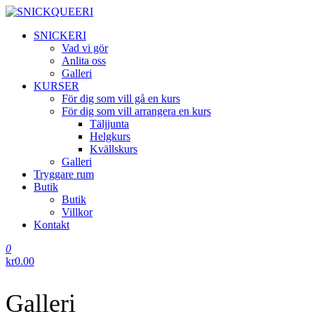
Hoppa
till
SNICKQUEERI
SNICKERI
innehåll
Vad vi gör
Anlita oss
Galleri
KURSER
För dig som vill gå en kurs
För dig som vill arrangera en kurs
Täljjunta
Helgkurs
Kvällskurs
Galleri
Tryggare rum
Butik
Butik
Villkor
Kontakt
0
kr0.00
Galleri